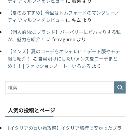
ディ アマルフィをレビュー
に
服男
より
【夏のおすすめ】今回はトムフォードのマンダリーノ
ディ アマルフィをレビュー
に
キム
より
【個人的No.1ブランド】バーバリーにどハマりする私
が、魅力を紹介！
に
ferragamo
より
【メンズ】夏のコーデをオシャレに！デート服やモテ
服も紹介！
に
自粛明けにしたいメンズ夏コーデまと
め！！ | ファッションノート いろいろ
より
人気の投稿とページ
【イタリアの買い物攻略】イタリア旅行で安かったブラ