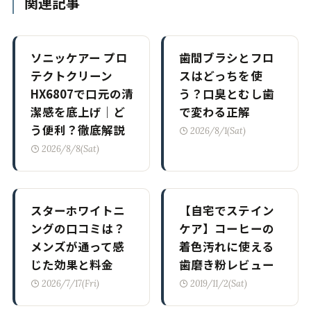
関連記事
ソニッケアー プロ
歯間ブラシとフロ
テクトクリーン
スはどっちを使
HX6807で口元の清
う？口臭とむし歯
潔感を底上げ｜ど
で変わる正解
う便利？徹底解説
2026/8/1(Sat)
2026/8/8(Sat)
スターホワイトニ
【自宅でステイン
ングの口コミは？
ケア】コーヒーの
メンズが通って感
着色汚れに使える
じた効果と料金
歯磨き粉レビュー
2026/7/17(Fri)
2019/11/2(Sat)