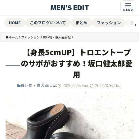
MEN'S EDIT
HOME
このブログについて
まとめ
ファッション
香水
ホーム
ファッション
買い物・購入品日記
【身長5cmUP】トロエントープ
のサボがおすすめ！坂口健太郎愛
用
2020/2/9(Sun)
2026/8/6(Thu)
買い物・購入品日記