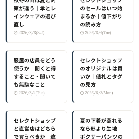
策が違う｜傘とレ
のセールはいつ始
インウェアの選び
まるか｜値下がり
直し
の読み方
2026/8/8(Sat)
2026/8/4(Tue)
服屋の店員をどう
セレクトショップ
使うか｜聞くと得
のオリジナルは買
すること・聞いて
いか｜値札とタグ
も無駄なこと
の見方
2026/8/4(Tue)
2026/8/3(Mon)
セレクトショップ
夏の下着が蒸れる
と直営店はどちら
なら形より生地｜
で買うべきか｜違
ボクサーパンツの