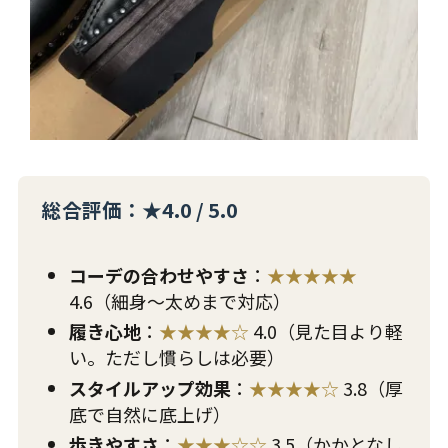
総合評価：★4.0 / 5.0
コーデの合わせやすさ
：
★★★★★
4.6（細身〜太めまで対応）
履き心地
：
★★★★☆
4.0（見た目より軽
い。ただし慣らしは必要）
スタイルアップ効果
：
★★★★☆
3.8（厚
底で自然に底上げ）
歩きやすさ
：
★★★☆☆
3.5（かかとなし