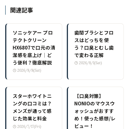
関連記事
ソニッケアー プロ
歯間ブラシとフロ
テクトクリーン
スはどっちを使
HX6807で口元の清
う？口臭とむし歯
潔感を底上げ｜ど
で変わる正解
う便利？徹底解説
2026/8/1(Sat)
2026/8/8(Sat)
スターホワイトニ
【口臭対策】
ングの口コミは？
NONIOのマウスウ
メンズが通って感
ォッシュがおすす
じた効果と料金
め！使った感想/レ
ビュー！
2026/7/17(Fri)