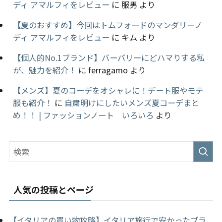
ディ アマルフィをレビュー
に
服男
より
【夏のおすすめ】今回はトムフォードのマンダリーノ
ディ アマルフィをレビュー
に
キム
より
【個人的No.1ブランド】バーバリーにどハマりする私
が、魅力を紹介！
に
ferragamo
より
【メンズ】夏のコーデをオシャレに！デート服やモテ
服も紹介！
に
自粛明けにしたいメンズ夏コーデまと
め！！ | ファッションノート いろいろ
より
人気の投稿とページ
【イタリアの買い物攻略】イタリア旅行で安かったブラ