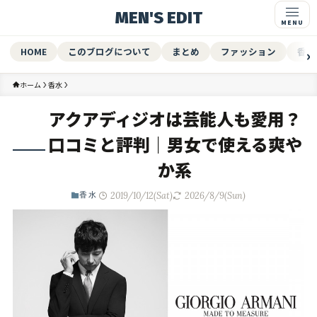
MEN'S EDIT
HOME
このブログについて
まとめ
ファッション
香水
ホーム
香水
アクアディジオは芸能人も愛用？
口コミと評判｜男女で使える爽や
か系
2019/10/12(Sat)
2026/8/9(Sun)
香水