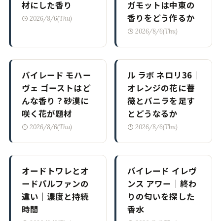
材にした香り
ガモットは中東の
香りをどう作るか
2026/8/6(Thu)
2026/8/6(Thu)
バイレード モハー
ル ラボ ネロリ36｜
ヴェ ゴーストはど
オレンジの花に薔
んな香り？砂漠に
薇とバニラを足す
咲く花が題材
とどうなるか
2026/8/6(Thu)
2026/8/6(Thu)
オードトワレとオ
バイレード イレヴ
ードパルファンの
ンス アワー｜終わ
違い｜濃度と持続
りの匂いを探した
時間
香水