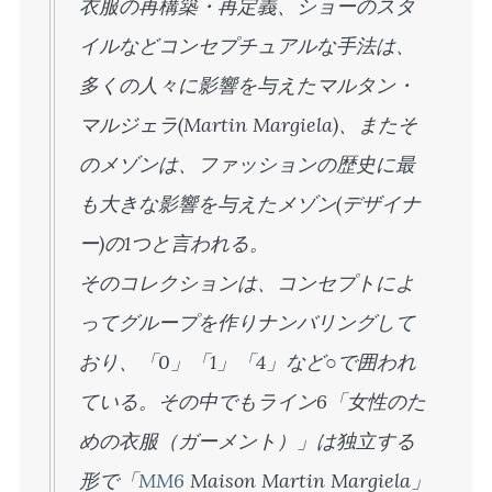
衣服の再構築・再定義、ショーのスタ
イルなどコンセプチュアルな手法は、
多くの人々に影響を与えたマルタン・
マルジェラ(Martin Margiela)、またそ
のメゾンは、ファッションの歴史に最
も大きな影響を与えたメゾン(デザイナ
ー)の1つと言われる。
そのコレクションは、コンセプトによ
ってグループを作りナンバリングして
おり、「0」「1」「4」など○で囲われ
ている。その中でもライン6「女性のた
めの衣服（ガーメント）」は独立する
形で「
MM6
Maison Martin Margiela」