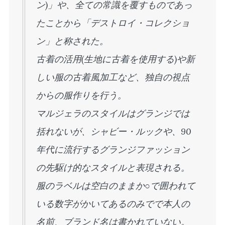
ン)」や、全ての常識を覆すものであっ
たことから「デストロイ・コレクショ
ン」と称された。
古着の活用(生地に古着を使用する)や新
しい服の古着風加工など、独自の視点
からの服作りを行う。
マルジェラのスタイルはグランジでは
括れないが、シャビー・ルックや、90
年代に流行するグランジファッション
の先駆け的なスタイルと表現される。
服のラベルは空白のままか○で囲われて
いる数字がかいてあるのみでで本人の
名前、ブランド名は書かれていない。