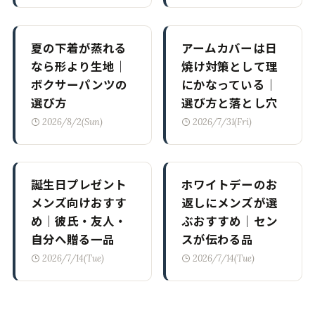
夏の下着が蒸れる
アームカバーは日
なら形より生地｜
焼け対策として理
ボクサーパンツの
にかなっている｜
選び方
選び方と落とし穴
2026/8/2(Sun)
2026/7/31(Fri)
誕生日プレゼント
ホワイトデーのお
メンズ向けおすす
返しにメンズが選
め｜彼氏・友人・
ぶおすすめ｜セン
自分へ贈る一品
スが伝わる品
2026/7/14(Tue)
2026/7/14(Tue)