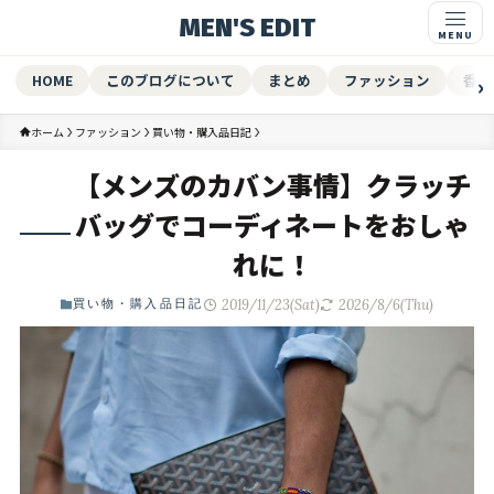
MEN'S EDIT
HOME
このブログについて
まとめ
ファッション
香水
ホーム
ファッション
買い物・購入品日記
【メンズのカバン事情】クラッチ
バッグでコーディネートをおしゃ
れに！
2019/11/23(Sat)
2026/8/6(Thu)
買い物・購入品日記