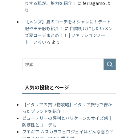
りする私が、魅力を紹介！
に
ferragamo
よ
り
【メンズ】夏のコーデをオシャレに！デート
服やモテ服も紹介！
に
自粛明けにしたいメン
ズ夏コーデまとめ！！ | ファッションノー
ト いろいろ
より
人気の投稿とページ
【イタリアの買い物攻略】イタリア旅行で安か
ったブランドを紹介！
ピューテリーの評判とハリケーンのサイズ感｜
防寒性とコーデも
フエギア ムスカラフェロジェイはどんな香り？