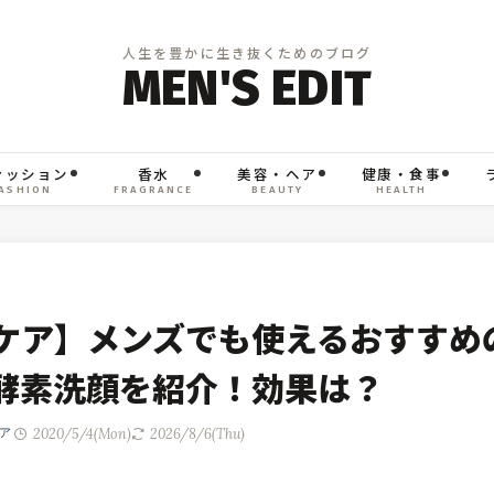
ァッション
香水
美容・ヘア
健康・食事
ASHION
FRAGRANCE
BEAUTY
HEALTH
ケア】メンズでも使えるおすすめ
酵素洗顔を紹介！効果は？
2020/5/4(Mon)
2026/8/6(Thu)
ア