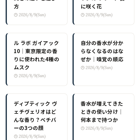
方
に咲く花
2026/8/9(Sun)
2026/8/9(Sun)
ル ラボ ガイアック
自分の香水が分か
10｜東京限定の香
らなくなるのはな
りに使われた4種の
ぜか｜嗅覚の順応
ムスク
2026/8/9(Sun)
2026/8/9(Sun)
ディプティック ヴ
香水が増えてきた
ェチヴェリオはど
ときの使い分け｜
んな香り？ベチバ
何本まで持つか
ーの3つの顔
2026/8/9(Sun)
2026/8/9(Sun)