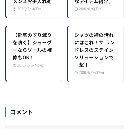
メンズお手入れ術
なアイテム紹介。
2026/7/14(Tue)
2019/8/6(Tue)
【靴底のすり減り
シャツの襟の汚れ
を防ぐ】シューグ
にはこれ！ザ ラン
ーならソールの補
ドレスのステイン
修もOK！
ソリューションで
一撃！
2019/6/17(Mon)
2019/5/16(Thu)
コメント