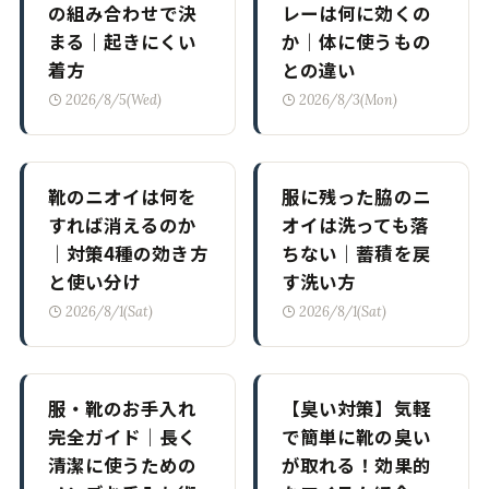
の組み合わせで決
レーは何に効くの
まる｜起きにくい
か｜体に使うもの
着方
との違い
2026/8/5(Wed)
2026/8/3(Mon)
靴のニオイは何を
服に残った脇のニ
すれば消えるのか
オイは洗っても落
｜対策4種の効き方
ちない｜蓄積を戻
と使い分け
す洗い方
2026/8/1(Sat)
2026/8/1(Sat)
服・靴のお手入れ
【臭い対策】気軽
完全ガイド｜長く
で簡単に靴の臭い
清潔に使うための
が取れる！効果的