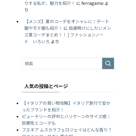
りする私が、魅力を紹介！
に
ferragamo
よ
り
【メンズ】夏のコーデをオシャレに！デート
服やモテ服も紹介！
に
自粛明けにしたいメン
ズ夏コーデまとめ！！ | ファッションノー
ト いろいろ
より
人気の投稿とページ
【イタリアの買い物攻略】イタリア旅行で安か
ったブランドを紹介！
ピューテリーの評判とハリケーンのサイズ感｜
防寒性とコーデも
フエギア ムスカラフェロジェイはどんな香り？