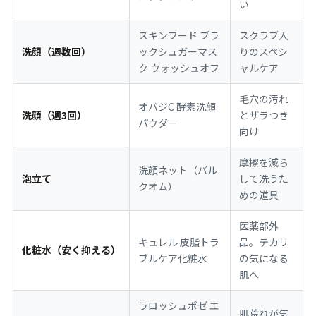
い
スキンフード ブラ
スクラブ入
洗顔（週数回）
ックシュガーマス
りのスペシ
ク ウォッシュオフ
ャルケア
毛穴の汚れ
オバジC 酵素洗顔
洗顔（週3回）
とザラつき
パウダー
向け
摩擦を減ら
洗顔ネット（バル
泡立て
して洗うた
クオム）
めの道具
医薬部外
キュレル 皮脂トラ
品。テカリ
化粧水（安く抑える）
ブルケア化粧水
の気になる
肌へ
ラロッシュポゼ エ
肌荒れが気