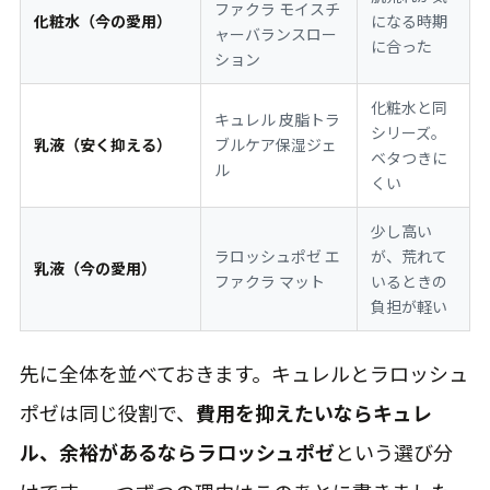
ファクラ モイスチ
化粧水（今の愛用）
になる時期
ャーバランスロー
に合った
ション
化粧水と同
キュレル 皮脂トラ
シリーズ。
乳液（安く抑える）
ブルケア保湿ジェ
ベタつきに
ル
くい
少し高い
ラロッシュポゼ エ
が、荒れて
乳液（今の愛用）
ファクラ マット
いるときの
負担が軽い
先に全体を並べておきます。キュレルとラロッシュ
ポゼは同じ役割で、
費用を抑えたいならキュレ
ル、余裕があるならラロッシュポゼ
という選び分