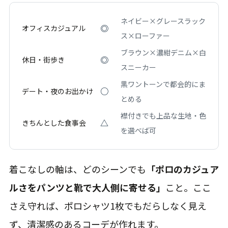
ネイビー×グレースラック
◎
オフィスカジュアル
ス×ローファー
ブラウン×濃紺デニム×白
◎
休日・街歩き
スニーカー
黒ワントーンで都会的にま
○
デート・夜のお出かけ
とめる
襟付きでも上品な生地・色
△
きちんとした食事会
を選べば可
着こなしの軸は、どのシーンでも
「ポロのカジュア
ルさをパンツと靴で大人側に寄せる」
こと。ここ
さえ守れば、ポロシャツ1枚でもだらしなく見え
ず、清潔感のあるコーデが作れます。