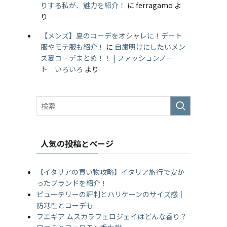
りする私が、魅力を紹介！
に
ferragamo
よ
り
【メンズ】夏のコーデをオシャレに！デート
服やモテ服も紹介！
に
自粛明けにしたいメン
ズ夏コーデまとめ！！ | ファッションノー
ト いろいろ
より
人気の投稿とページ
【イタリアの買い物攻略】イタリア旅行で安か
ったブランドを紹介！
ピューテリーの評判とハリケーンのサイズ感｜
防寒性とコーデも
フエギア ムスカラフェロジェイはどんな香り？