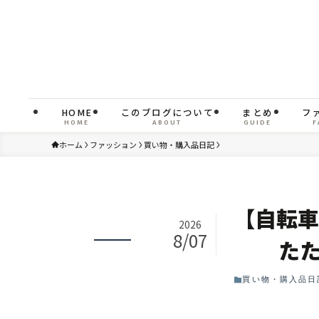
HOME
このブログについて
まとめ
フ
HOME
ABOUT
GUIDE
F
ホーム
ファッション
買い物・購入品日記
【自転車
2026
8/07
た
買い物・購入品日