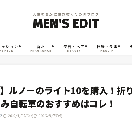
ァッション
香水
美容・ヘア
健康・食事
ASHION
FRAGRANCE
BEAUTY
HEALTH
】ルノーのライト10を購入！折
たみ自転車のおすすめはコレ！
2019/4/27(Sat)
2026/8/7(Fri)
記