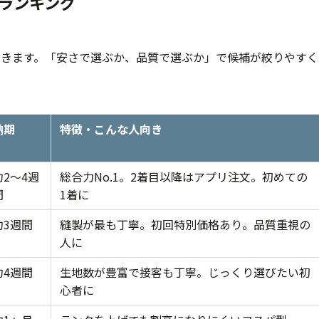
ランキング
おきます。「安さで選ぶか、品質で選ぶか」で候補が絞りやすく
納期
特徴・こんな人向き
約2〜4週
総合力No.1。2着目以降はアプリ注文。初めての
間
1着に
約3週間
縫製が最も丁寧。初回特別価格あり。品質重視の
人に
約4週間
生地数が豊富で接客も丁寧。じっくり選びたい初
心者に