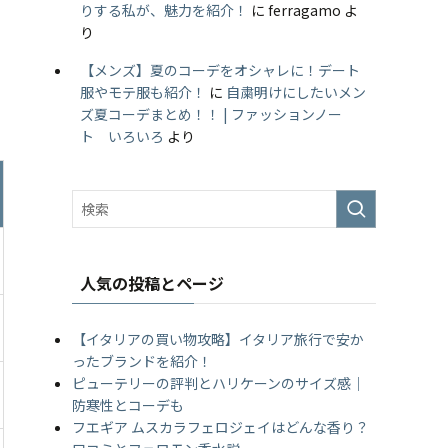
りする私が、魅力を紹介！
に
ferragamo
よ
り
【メンズ】夏のコーデをオシャレに！デート
服やモテ服も紹介！
に
自粛明けにしたいメン
ズ夏コーデまとめ！！ | ファッションノー
ト いろいろ
より
人気の投稿とページ
【イタリアの買い物攻略】イタリア旅行で安か
ったブランドを紹介！
ピューテリーの評判とハリケーンのサイズ感｜
防寒性とコーデも
フエギア ムスカラフェロジェイはどんな香り？