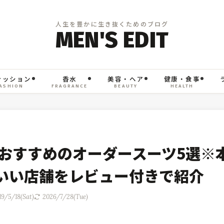
ァッション
香水
美容・ヘア
健康・食事
ASHION
FRAGRANCE
BEAUTY
HEALTH
おすすめのオーダースーツ5選※
いい店舗をレビュー付きで紹介
19/5/18(Sat)
2026/7/28(Tue)