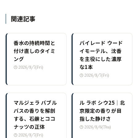
関連記事
香水の持続時間と
バイレード ウード
付け直しのタイミ
イモーテル、沈香
ング
を主役にした濃厚
な1本
2026/8/7(Fri)
2026/8/7(Fri)
マルジェラ バブル
ル ラボ シウ25｜北
バスの香りを解剖
京限定の香りが目
する、石鹸とココ
指した静けさ
ナッツの正体
2026/8/6(Thu)
2026/8/7(Fri)