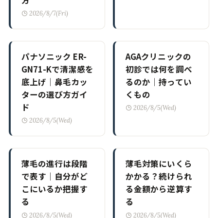
2026/8/7(Fri)
パナソニック ER-
AGAクリニックの
GN71-Kで清潔感を
初診では何を調べ
底上げ｜鼻毛カッ
るのか｜持ってい
ターの選び方ガイ
くもの
ド
2026/8/5(Wed)
2026/8/5(Wed)
薄毛の進行は段階
薄毛対策にいくら
で表す｜自分がど
かかる？続けられ
こにいるか把握す
る金額から逆算す
る
る
2026/8/5(Wed)
2026/8/5(Wed)