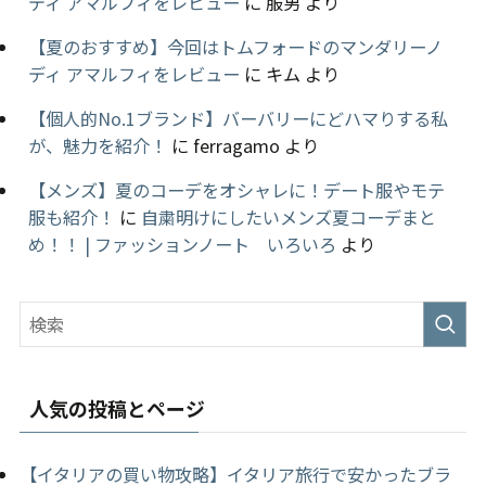
ディ アマルフィをレビュー
に
服男
より
【夏のおすすめ】今回はトムフォードのマンダリーノ
ディ アマルフィをレビュー
に
キム
より
【個人的No.1ブランド】バーバリーにどハマりする私
が、魅力を紹介！
に
ferragamo
より
【メンズ】夏のコーデをオシャレに！デート服やモテ
服も紹介！
に
自粛明けにしたいメンズ夏コーデまと
め！！ | ファッションノート いろいろ
より
人気の投稿とページ
【イタリアの買い物攻略】イタリア旅行で安かったブラ