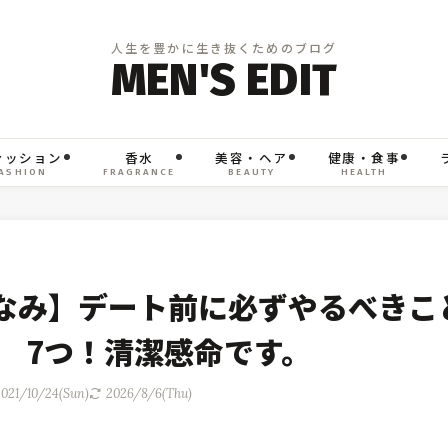
ァッション
香水
美容・ヘア
健康・食事
ASHION
FRAGRANCE
BEAUTY
HEALTH
なみ】デート前に必ずやるべきこ
7つ！清潔感命です。
2021/10/24(Sun)
2026/8/6(Thu)