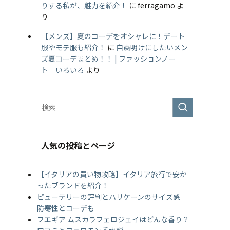
りする私が、魅力を紹介！
に
ferragamo
よ
り
【メンズ】夏のコーデをオシャレに！デート
服やモテ服も紹介！
に
自粛明けにしたいメン
ズ夏コーデまとめ！！ | ファッションノー
ト いろいろ
より
人気の投稿とページ
【イタリアの買い物攻略】イタリア旅行で安か
ったブランドを紹介！
ピューテリーの評判とハリケーンのサイズ感｜
防寒性とコーデも
フエギア ムスカラフェロジェイはどんな香り？