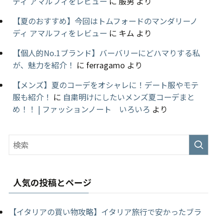
ディ アマルフィをレビュー
に
服男
より
【夏のおすすめ】今回はトムフォードのマンダリーノ
ディ アマルフィをレビュー
に
キム
より
【個人的No.1ブランド】バーバリーにどハマりする私
が、魅力を紹介！
に
ferragamo
より
【メンズ】夏のコーデをオシャレに！デート服やモテ
服も紹介！
に
自粛明けにしたいメンズ夏コーデまと
め！！ | ファッションノート いろいろ
より
人気の投稿とページ
【イタリアの買い物攻略】イタリア旅行で安かったブラ