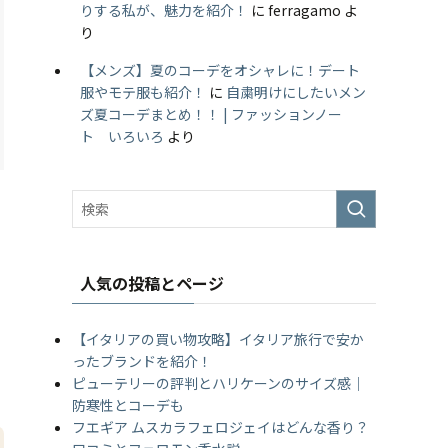
りする私が、魅力を紹介！
に
ferragamo
よ
り
【メンズ】夏のコーデをオシャレに！デート
服やモテ服も紹介！
に
自粛明けにしたいメン
ズ夏コーデまとめ！！ | ファッションノー
ト いろいろ
より
人気の投稿とページ
【イタリアの買い物攻略】イタリア旅行で安か
ったブランドを紹介！
ピューテリーの評判とハリケーンのサイズ感｜
防寒性とコーデも
フエギア ムスカラフェロジェイはどんな香り？