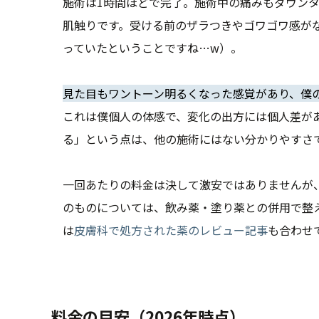
施術は1時間ほどで完了。施術中の痛みもダウン
肌触りです。受ける前のザラつきやゴワゴワ感が
っていたということですね…w）。
見た目もワントーン明るくなった感覚があり、僕
これは僕個人の体感で、変化の出方には個人差が
る」という点は、他の施術にはない分かりやすさ
一回あたりの料金は決して激安ではありませんが
のものについては、飲み薬・塗り薬との併用で整
は
皮膚科で処方された薬のレビュー記事
も合わせ
料金の目安（2026年時点）