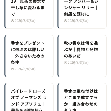
29｜紅茶の香水が
ーク アンバー＆ジ
干し草に変わるま
ンジャー リリー｜
で
伽羅を題材に
2026/8/8(Sat)
2026/8/8(Sat)
香水をプレゼント
秋の香水は何を選
に選ぶのは難しい
ぶか｜夏物と冬物
｜外さないための
のあいだ
条件
2026/8/8(Sat)
2026/8/8(Sat)
バイレード ローズ
香水の重ね付けは
オブ ノーマンズ ラ
どこまで成立する
ンド アブソリュ｜
か｜組み合わせの
薔薇を3種類使う
考え方