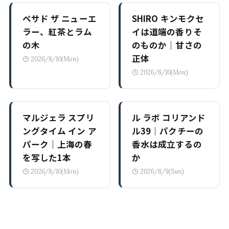
ペサド ザ ニューエ
SHIRO キンモクセ
ラー、紅茶とラム
イは道端の香りそ
の木
のものか｜甘さの
正体
2026/8/10(Mon)
2026/8/10(Mon)
マルジェラ スプリ
ル ラボ コリアンド
ングタイム イン ア
ル39｜パクチーの
パーク｜上海の春
香水は成立するの
を写した1本
か
2026/8/10(Mon)
2026/8/9(Sun)