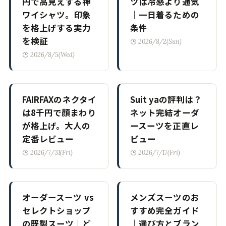
円で高見えする神
ツは冷感より通気
ワイシャツ。印象
｜一日着るための
を格上げする実力
条件
を検証
2026/8/2(Sun)
2026/8/5(Wed)
FAIRFAXのネクタイ
Suit yaの評判は？
は8千円で顔まわり
ネット完結オーダ
が格上げ。大人の
ースーツを正直レ
定番レビュー
ビュー
2026/7/31(Fri)
2026/7/17(Fri)
オーダースーツ vs
メンズスーツのお
セレクトショップ
すすめ完全ガイド
の既製スーツ｜ど
｜選び方とブラン