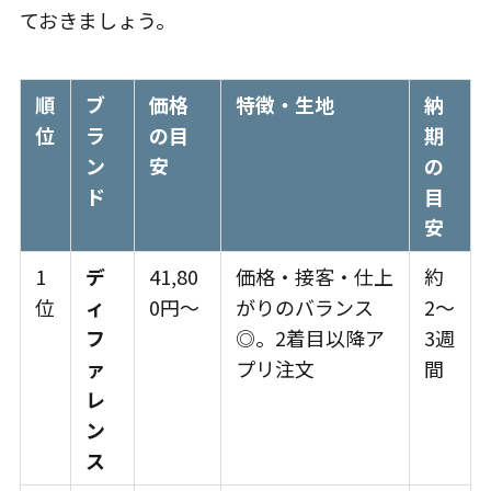
ておきましょう。
順
ブ
価格
特徴・生地
納
位
ラ
の目
期
ン
安
の
ド
目
安
1
デ
41,80
価格・接客・仕上
約
位
ィ
0円〜
がりのバランス
2〜
フ
◎。2着目以降ア
3週
ァ
プリ注文
間
レ
ン
ス