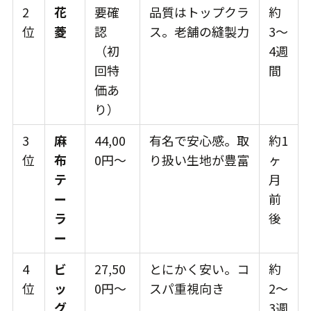
2
花
要確
品質はトップクラ
約
位
菱
認
ス。老舗の縫製力
3〜
（初
4週
回特
間
価あ
り）
3
麻
44,00
有名で安心感。取
約1
位
布
0円〜
り扱い生地が豊富
ヶ
テ
月
ー
前
ラ
後
ー
4
ビ
27,50
とにかく安い。コ
約
位
ッ
0円〜
スパ重視向き
2〜
グ
3週