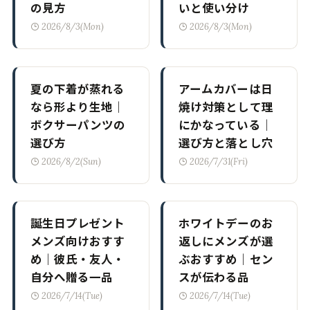
の見方
いと使い分け
2026/8/3(Mon)
2026/8/3(Mon)
夏の下着が蒸れる
アームカバーは日
なら形より生地｜
焼け対策として理
ボクサーパンツの
にかなっている｜
選び方
選び方と落とし穴
2026/8/2(Sun)
2026/7/31(Fri)
誕生日プレゼント
ホワイトデーのお
メンズ向けおすす
返しにメンズが選
め｜彼氏・友人・
ぶおすすめ｜セン
自分へ贈る一品
スが伝わる品
2026/7/14(Tue)
2026/7/14(Tue)