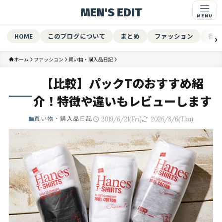
MEN'S EDIT
HOME
このブログについて
まとめ
ファッション
香水
ホーム
ファッション
買い物・購入品日記
【比較】パックTのおすすめ紹
介！特徴や違いもレビューします
2019/6/21(Fri)
2026/8/6(Thu)
買い物・購入品日記