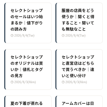
セレクトショップ
セレクトショップ
のオリジナルは買
と直営店はどちら
いか｜値札とタグ
で買うべきか｜違
の見方
いと使い分け
2026/8/3(Mon)
2026/8/3(Mon)
夏の下着が蒸れる
アームカバーは日
なら形より生地｜
焼け対策として理
ボクサーパンツの
にかなっている｜
選び方
選び方と落とし穴
2026/8/2(Sun)
2026/7/31(Fri)
誕生日プレゼント
ホワイトデーのお
メンズ向けおすす
返しにメンズが選