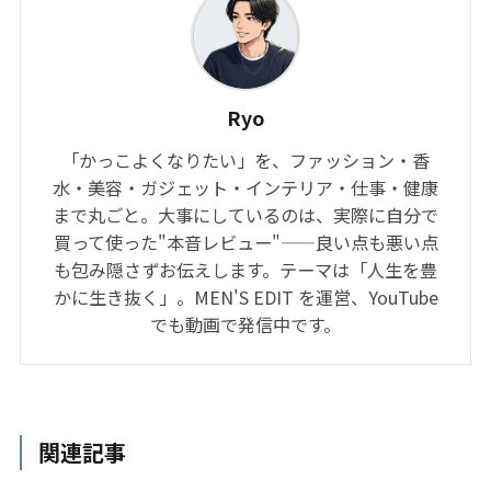
買って使った"本音レビュー"——良い点も悪い点
も包み隠さずお伝えします。テーマは「人生を豊
かに生き抜く」。MEN'S EDIT を運営、YouTube
でも動画で発信中です。
関連記事
セレクトショップ
服屋の店員をどう
のセールはいつ始
使うか｜聞くと得
まるか｜値下がり
すること・聞いて
の読み方
も無駄なこと
2026/8/4(Tue)
2026/8/4(Tue)