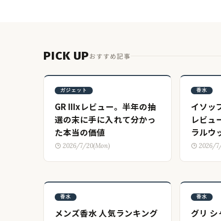
PICK UP
おすすめ記事
ガジェット
香水
GR IIIxレビュー。半年の抽
イソッ
選の末に手に入れて分かっ
レビュ
た本当の価値
ラルウ
2026/7/20(Mon)
2026/7
香水
香水
メンズ香水 人気ランキング
グリ 