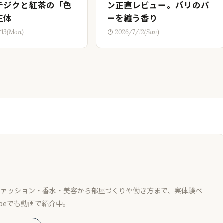
チジクと紅茶の「色
ン正直レビュー。パリのバ
正体
ーを纏う香り
/13(Mon)
2026/7/12(Sun)
ファッション・香水・美容から部屋づくりや働き方まで、実体験ベ
ubeでも動画で紹介中。