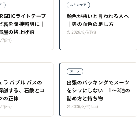
ア
スキンケア
e RGBICライトテープ
顔色が悪いと言われる人へ
ビ裏を間接照明に｜
｜男の血色の足し方
部屋の格上げ術
2026/8/7(Fri)
/7(Fri)
スーツ
ェラ バブル バスの
出張のパッキングでスーツ
解剖する、石鹸とコ
をシワにしない｜1〜3泊の
ツの正体
詰め方と持ち物
/7(Fri)
2026/8/6(Thu)