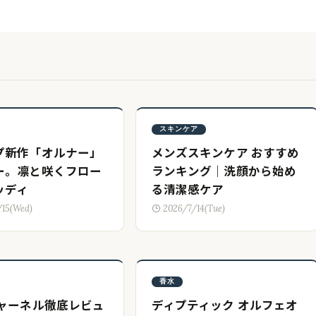
スキンケア
プ新作「オルナー」
メンズスキンケア おすすめ
ー。凛と咲くフロー
ランキング｜洗顔から始め
ッディ
る清潔感ケア
/15(Wed)
2026/7/14(Tue)
香水
シャーネル徹底レビュ
ディプティック オルフェオ