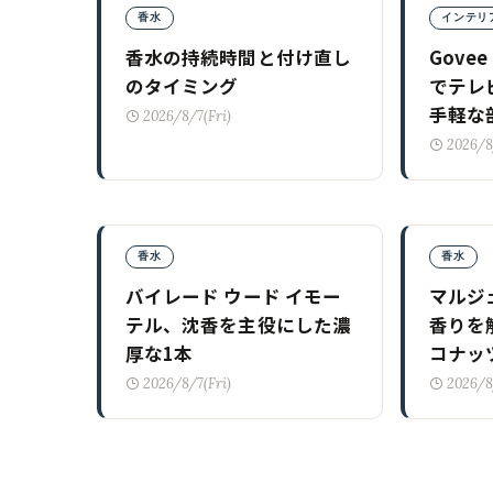
香水
インテリ
香水の持続時間と付け直し
Gove
のタイミング
でテレ
手軽な
2026/8/7(Fri)
2026/8
香水
香水
バイレード ウード イモー
マルジ
テル、沈香を主役にした濃
香りを
厚な1本
コナッ
2026/8/7(Fri)
2026/8