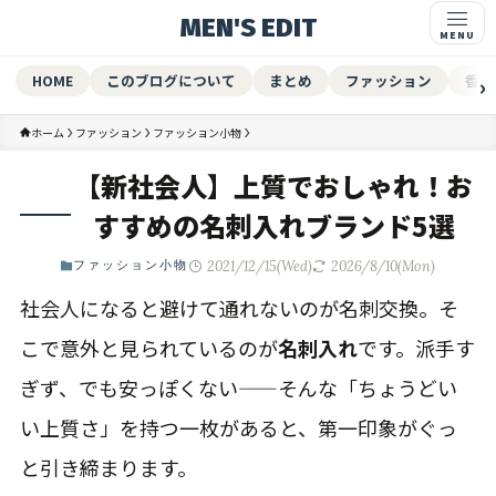
MEN'S EDIT
HOME
このブログについて
まとめ
ファッション
香水
ホーム
ファッション
ファッション小物
【新社会人】上質でおしゃれ！お
すすめの名刺入れブランド5選
2021/12/15(Wed)
2026/8/10(Mon)
ファッション小物
社会人になると避けて通れないのが名刺交換。そ
こで意外と見られているのが
名刺入れ
です。派手す
ぎず、でも安っぽくない——そんな「ちょうどい
い上質さ」を持つ一枚があると、第一印象がぐっ
と引き締まります。