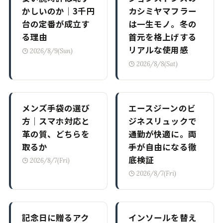
かしいのか｜3千円
カシミヤマフラー
台の定番が成立す
は一生モノ。冬の
る理由
首元を格上げする
リアルな使用感
2026/8/9(Sun)
2026/8/8(Sat)
メンズ手袋の選び
エースジーンのビ
方｜スマホ対応と
ジネスリュックで
革の質、どちらを
通勤が快適に。両
取るか
手が自由になる徹
底検証
2026/8/7(Fri)
2026/8/7(Fri)
記念日に贈るアク
インソールを替え