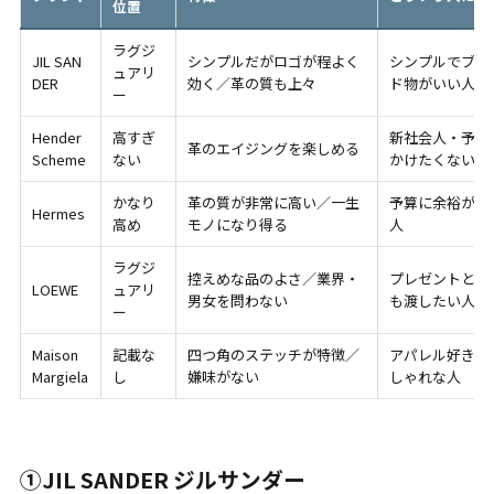
位置
ラグジ
JIL SAN
シンプルだがロゴが程よく
シンプルでブラ
ュアリ
DER
効く／革の質も上々
ド物がいい人
ー
Hender
高すぎ
新社会人・予算
革のエイジングを楽しめる
Scheme
ない
かけたくない人
かなり
革の質が非常に高い／一生
予算に余裕があ
Hermes
高め
モノになり得る
人
ラグジ
控えめな品のよさ／業界・
プレゼントとし
LOEWE
ュアリ
男女を問わない
も渡したい人
ー
Maison
記載な
四つ角のステッチが特徴／
アパレル好き・
Margiela
し
嫌味がない
しゃれな人
①JIL SANDER ジルサンダー