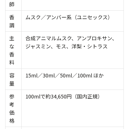
師
香
ムスク／アンバー系（ユニセックス）
調
主
合成アニマルムスク、アンブロキサン、
な
ジャスミン、モス、洋梨・シトラス
香
料
容
15ml／30ml／50ml／100ml ほか
量
参
100mlで約34,650円（国内正規）
考
価
格