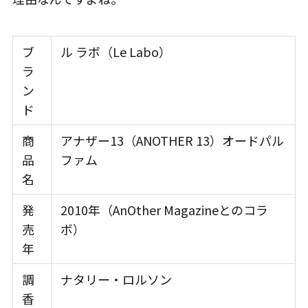
ブ
ル ラボ（Le Labo）
ラ
ン
ド
商
アナザー13（ANOTHER 13）オードパル
品
ファム
名
発
2010年（AnOther Magazineとのコラ
売
ボ）
年
調
ナタリー・ロルソン
香