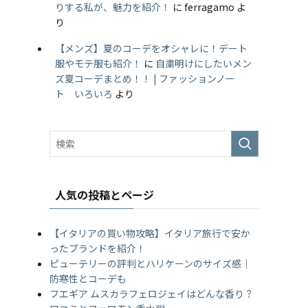
りする私が、魅力を紹介！
に
ferragamo
よ
り
【メンズ】夏のコーデをオシャレに！デート
服やモテ服も紹介！
に
自粛明けにしたいメン
ズ夏コーデまとめ！！ | ファッションノー
ト いろいろ
より
人気の投稿とページ
【イタリアの買い物攻略】イタリア旅行で安か
ったブランドを紹介！
ピューテリーの評判とハリケーンのサイズ感｜
防寒性とコーデも
フエギア ムスカラフェロジェイはどんな香り？