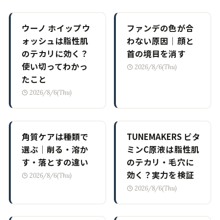
ウーノ ホイップウ
ファンデの色が合
ォッシュは脂性肌
わない原因｜顔と
のテカリに効く？
首の境目を消す
使い切ってわかっ
2026/8/6(Thu)
たこと
2026/8/6(Thu)
角質ケアは種類で
TUNEMAKERS ビタ
選ぶ｜削る・溶か
ミンC原液は脂性肌
す・落とすの違い
のテカリ・毛穴に
効く？実力を検証
2026/8/6(Thu)
2026/8/6(Thu)