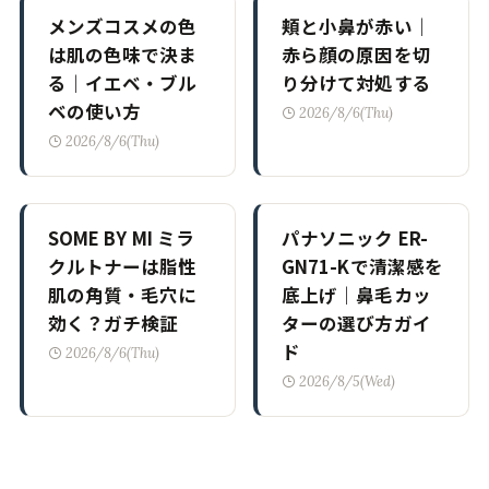
メンズコスメの色
頬と小鼻が赤い｜
は肌の色味で決ま
赤ら顔の原因を切
る｜イエベ・ブル
り分けて対処する
ベの使い方
2026/8/6(Thu)
2026/8/6(Thu)
SOME BY MI ミラ
パナソニック ER-
クルトナーは脂性
GN71-Kで清潔感を
肌の角質・毛穴に
底上げ｜鼻毛カッ
効く？ガチ検証
ターの選び方ガイ
ド
2026/8/6(Thu)
2026/8/5(Wed)