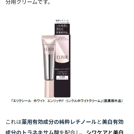
分用クリームです。
これは
薬用有効成分の純粋レチノール
と
美白有効
成分のトラネキサム酸
を配合し、
シワケアと美白