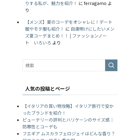
りする私が、魅力を紹介！
に
ferragamo
よ
り
【メンズ】夏のコーデをオシャレに！デート
服やモテ服も紹介！
に
自粛明けにしたいメン
ズ夏コーデまとめ！！ | ファッションノー
ト いろいろ
より
人気の投稿とページ
【イタリアの買い物攻略】イタリア旅行で安か
ったブランドを紹介！
ピューテリーの評判とハリケーンのサイズ感｜
防寒性とコーデも
フエギア ムスカラフェロジェイはどんな香り？