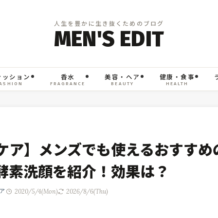
ァッション
香水
美容・ヘア
健康・食事
ASHION
FRAGRANCE
BEAUTY
HEALTH
ケア】メンズでも使えるおすすめ
酵素洗顔を紹介！効果は？
2020/5/4(Mon)
2026/8/6(Thu)
ア