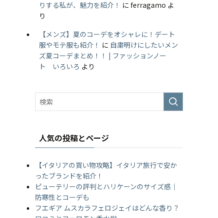
りする私が、魅力を紹介！
に
ferragamo
よ
り
【メンズ】夏のコーデをオシャレに！デート
服やモテ服も紹介！
に
自粛明けにしたいメン
ズ夏コーデまとめ！！ | ファッションノー
ト いろいろ
より
人気の投稿とページ
【イタリアの買い物攻略】イタリア旅行で安か
ったブランドを紹介！
ピューテリーの評判とハリケーンのサイズ感｜
防寒性とコーデも
フエギア ムスカラフェロジェイはどんな香り？