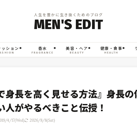
ァッション
香水
美容・ヘア
健康・食事
ASHION
FRAGRANCE
BEAUTY
HEALTH
で身長を高く見せる方法』身長の
い人がやるべきこと伝授！
019/4/17(Wed)
2026/8/8(Sat)