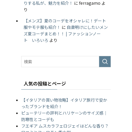
りする私が、魅力を紹介！
に
ferragamo
よ
り
【メンズ】夏のコーデをオシャレに！デート
服やモテ服も紹介！
に
自粛明けにしたいメン
ズ夏コーデまとめ！！ | ファッションノー
ト いろいろ
より
人気の投稿とページ
【イタリアの買い物攻略】イタリア旅行で安か
ったブランドを紹介！
ピューテリーの評判とハリケーンのサイズ感｜
防寒性とコーデも
フエギア ムスカラフェロジェイはどんな香り？