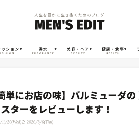
ァッション
香水
美容・ヘア
健康・食事
ASHION
FRAGRANCE
BEAUTY
HEALTH
簡単にお店の味】バルミューダの
ースターをレビューします！
/11/20(Wed)
2026/8/6(Thu)