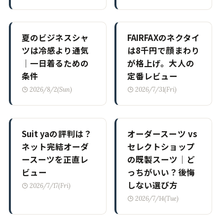
夏のビジネスシャ
FAIRFAXのネクタイ
ツは冷感より通気
は8千円で顔まわり
｜一日着るための
が格上げ。大人の
条件
定番レビュー
2026/8/2(Sun)
2026/7/31(Fri)
Suit yaの評判は？
オーダースーツ vs
ネット完結オーダ
セレクトショップ
ースーツを正直レ
の既製スーツ｜ど
ビュー
っちがいい？後悔
しない選び方
2026/7/17(Fri)
2026/7/14(Tue)