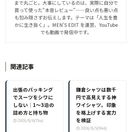
まで丸ごと。大事にしているのは、実際に自分で
買って使った"本音レビュー"——良い点も悪い点
も包み隠さずお伝えします。テーマは「人生を豊
かに生き抜く」。MEN'S EDIT を運営、YouTube
でも動画で発信中です。
関連記事
出張のパッキング
鎌倉シャツは数千
でスーツをシワに
円で高見えする神
しない｜1〜3泊の
ワイシャツ。印象
詰め方と持ち物
を格上げする実力
を検証
2026/8/6(Thu)
2026/8/5(Wed)