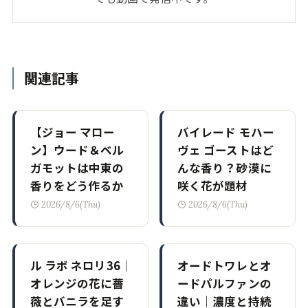
関連記事
【ジョー マロー
バイレード モハー
ン】ウード＆ベル
ヴェ ゴーストはど
ガモットは中東の
んな香り？砂漠に
香りをどう作るか
咲く花が題材
2026/8/6(Thu)
2026/8/6(Thu)
ル ラボ ネロリ36｜
オードトワレとオ
オレンジの花に薔
ードパルファンの
薇とバニラを足す
違い｜濃度と持続