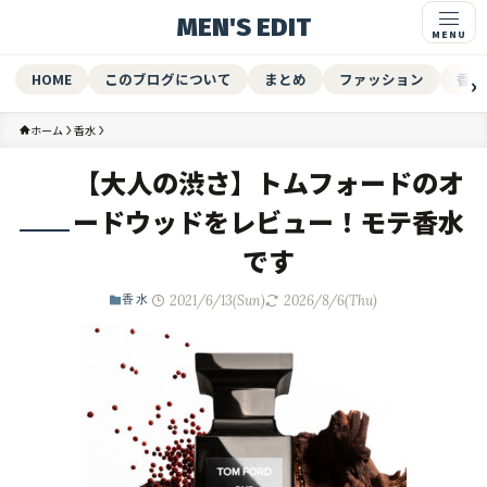
MEN'S EDIT
HOME
このブログについて
まとめ
ファッション
香水
ホーム
香水
【大人の渋さ】トムフォードのオ
ードウッドをレビュー！モテ香水
です
2021/6/13(Sun)
2026/8/6(Thu)
香水