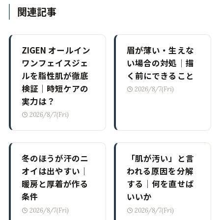
関連記事
ZIGEN オールイン
眉が薄い・生えな
ワンフェイスジェ
い場合の対処｜描
ルを脂性肌が徹底
く前にできること
検証｜時短ケアの
2026/8/7(Fri)
実力は？
2026/8/7(Fri)
冬のほうが汗のニ
「肌が汚い」と言
オイは出やすい｜
われる原因を分解
暖房と厚着が作る
する｜何を直せば
条件
いいか
2026/8/7(Fri)
2026/8/7(Fri)