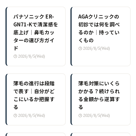
パナソニック ER-
AGAクリニックの
GN71-Kで清潔感を
初診では何を調べ
底上げ｜鼻毛カッ
るのか｜持ってい
ターの選び方ガイ
くもの
ド
2026/8/5(Wed)
2026/8/5(Wed)
薄毛の進行は段階
薄毛対策にいくら
で表す｜自分がど
かかる？続けられ
こにいるか把握す
る金額から逆算す
る
る
2026/8/5(Wed)
2026/8/5(Wed)