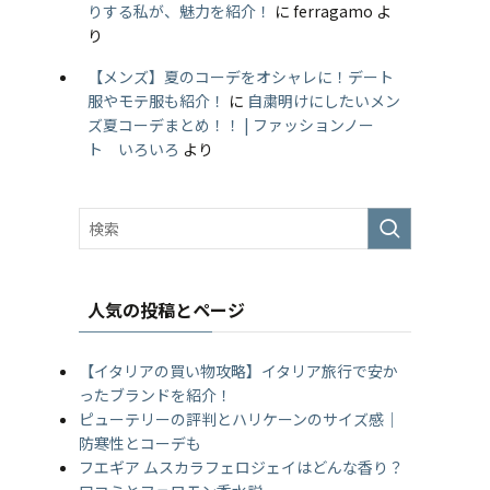
りする私が、魅力を紹介！
に
ferragamo
よ
り
【メンズ】夏のコーデをオシャレに！デート
服やモテ服も紹介！
に
自粛明けにしたいメン
ズ夏コーデまとめ！！ | ファッションノー
ト いろいろ
より
人気の投稿とページ
【イタリアの買い物攻略】イタリア旅行で安か
ったブランドを紹介！
ピューテリーの評判とハリケーンのサイズ感｜
防寒性とコーデも
フエギア ムスカラフェロジェイはどんな香り？