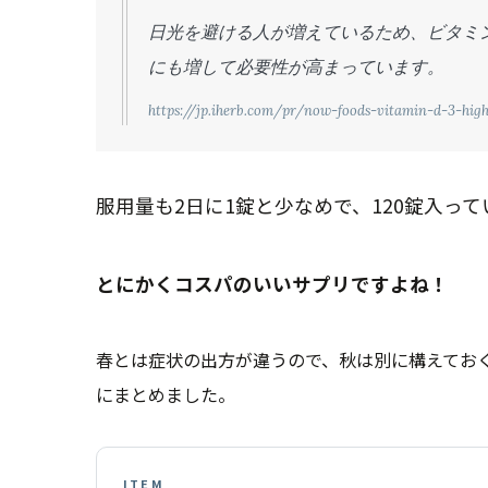
日光を避ける人が増えているため、ビタミ
にも増して必要性が高まっています。
https://jp.iherb.com/pr/now-foods-vitamin-d-3-hig
服用量も2日に1錠と少なめで、120錠入っ
とにかくコスパのいいサプリですよね！
春とは症状の出方が違うので、秋は別に構えてお
にまとめました。
ITEM