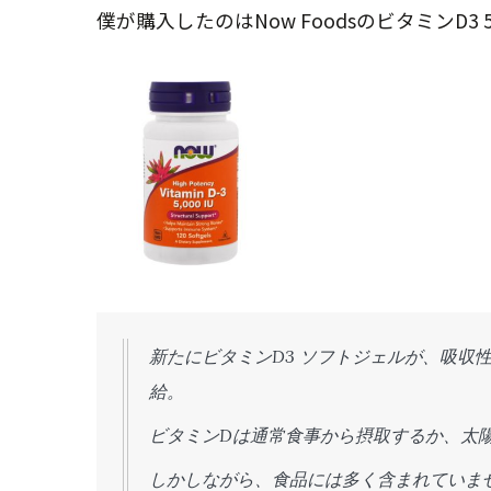
僕が購入したのはNow FoodsのビタミンD3 5
新たにビタミンD3 ソフトジェルが、吸収
給。
ビタミンDは通常食事から摂取するか、太
しかしながら、食品には多く含まれていま