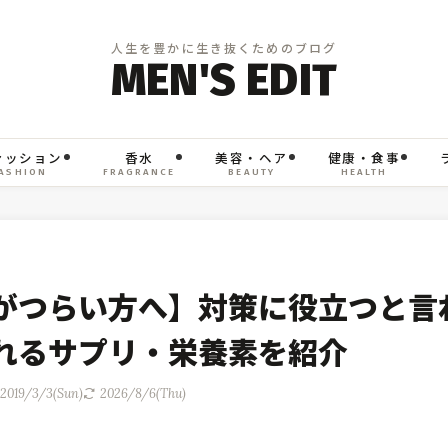
ァッション
香水
美容・ヘア
健康・食事
ASHION
FRAGRANCE
BEAUTY
HEALTH
がつらい方へ】対策に役立つと言
れるサプリ・栄養素を紹介
2019/3/3(Sun)
2026/8/6(Thu)